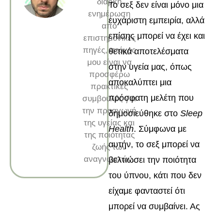
διαρκή
Το σεξ δεν είναι μόνο μια
ενημέρωση
ευχάριστη εμπειρία, αλλά
από
επίσης μπορεί να έχει και
επιστημονικές
πηγές, στόχος
θετικά αποτελέσματα
μου είναι να
στην υγεία μας, όπως
προσφέρω
αποκαλύπτει μια
πρακτικές
πρόσφατη μελέτη που
συμβουλές για
την προαγωγή
δημοσιεύθηκε στο
Sleep
της υγείας και
Health
. Σύμφωνα με
της ποιότητας
αυτήν, το σεξ μπορεί να
ζωής των
αναγνωστών.
βελτιώσει την ποιότητα
του ύπνου, κάτι που δεν
είχαμε φανταστεί ότι
μπορεί να συμβαίνει. Ας