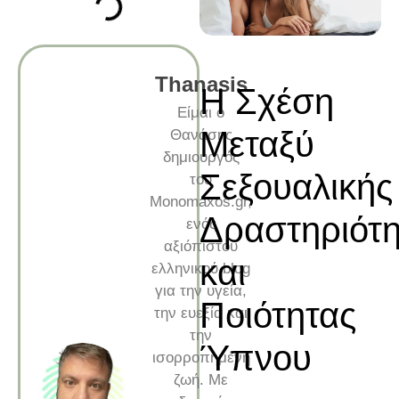
Thanasis
Η Σχέση
Είμαι ο
Μεταξύ
Θανάσης
δημιουργός
Σεξουαλικής
του
Monomaxos.gr,
Δραστηριότη
ενός
αξιόπιστου
και
ελληνικού blog
για την υγεία,
Ποιότητας
την ευεξία και
την
Ύπνου
ισορροπημένη
ζωή. Με