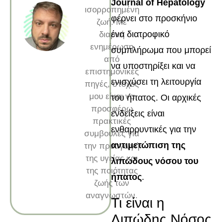
Journal of Hepatology
ισορροπημένη
φέρνει στο προσκήνιο
ζωή. Με
ένα διατροφικό
διαρκή
ενημέρωση
συμπλήρωμα που μπορεί
από
να υποστηρίξει και να
επιστημονικές
ενισχύσει τη λειτουργία
πηγές, στόχος
μου είναι να
του ήπατος. Οι αρχικές
προσφέρω
ενδείξεις είναι
πρακτικές
ενθαρρυντικές για την
συμβουλές για
αντιμετώπιση της
την προαγωγή
της υγείας και
λιπώδους νόσου του
της ποιότητας
ήπατος
.
ζωής των
αναγνωστών.
Τι είναι η
Λιπώδης Νόσος