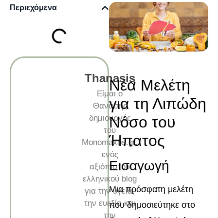
Περιεχόμενα
Thanasis
Νέα Μελέτη
Είμαι ο
για τη Λιπώδη
Θανάσης
δημιουργός
Νόσο του
του
Ήπατος
Monomaxos.gr,
ενός
Εισαγωγή
αξιόπιστου
ελληνικού blog
Μια πρόσφατη μελέτη
για την υγεία,
την ευεξία και
που δημοσιεύτηκε στο
την