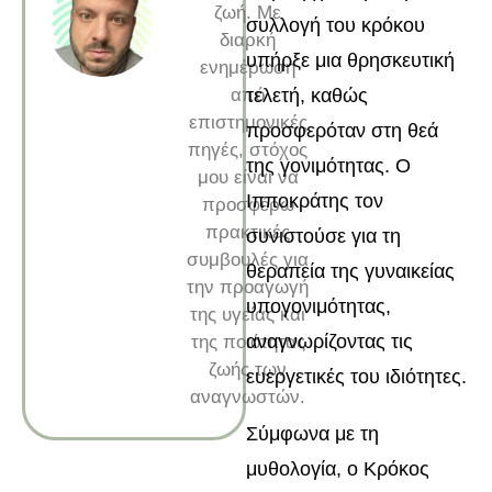
ζωή. Με
συλλογή του κρόκου
διαρκή
υπήρξε μια θρησκευτική
ενημέρωση
από
τελετή, καθώς
επιστημονικές
προσφερόταν στη θεά
πηγές, στόχος
της γονιμότητας. Ο
μου είναι να
Ιπποκράτης τον
προσφέρω
πρακτικές
συνιστούσε για τη
συμβουλές για
θεραπεία της γυναικείας
την προαγωγή
υπογονιμότητας,
της υγείας και
αναγνωρίζοντας τις
της ποιότητας
ζωής των
ευεργετικές του ιδιότητες.
αναγνωστών.
Σύμφωνα με τη
μυθολογία, ο Κρόκος