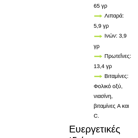
65 γρ
Λιπαρά:
5,9 γρ
Ινών: 3,9
γρ
Πρωτεΐνες:
13,4 γρ
Βιταμίνες:
Φολικό οξύ,
νιασίνη,
βιταμίνες A και
C.
Ευεργετικές