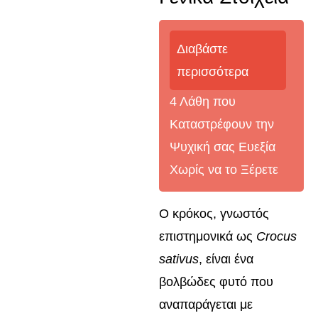
Διαβάστε
περισσότερα
4 Λάθη που
Καταστρέφουν την
Ψυχική σας Ευεξία
Χωρίς να το Ξέρετε
Ο κρόκος, γνωστός
επιστημονικά ως
Crocus
sativus
, είναι ένα
βολβώδες φυτό που
αναπαράγεται με