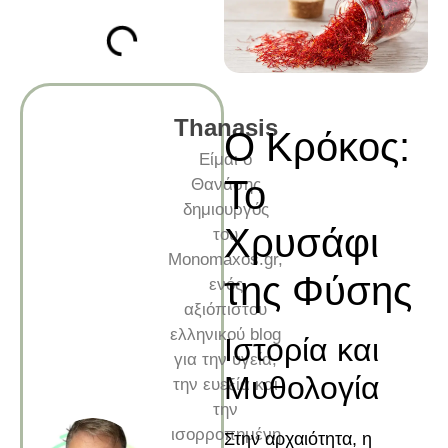
Thanasis
Ο Κρόκος:
Είμαι ο
Το
Θανάσης
δημιουργός
Χρυσάφι
του
Monomaxos.gr,
της Φύσης
ενός
αξιόπιστου
ελληνικού blog
Ιστορία και
για την υγεία,
Μυθολογία
την ευεξία και
την
ισορροπημένη
Στην αρχαιότητα, η