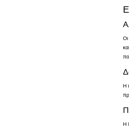
Ε
Α
Οι
κα
πο
Δ
Η 
πρ
Π
Η 