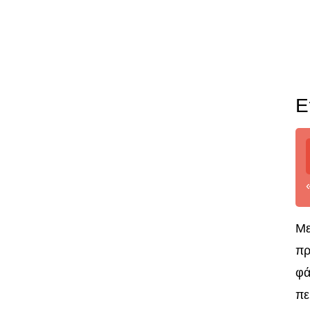
Ε
Με
πρ
φά
πε