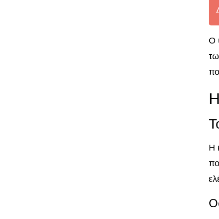
Ο 
τω
πο
Η
Τ
Η 
πο
ελ
Ο