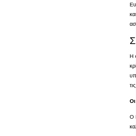
Ευ
κα
ασ
Σ
Η 
κρ
υπ
τι
Οι
Ο 
κα