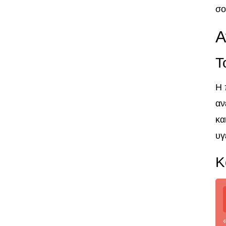
σο
Α
Τ
Η 
αν
κα
υγ
Κ