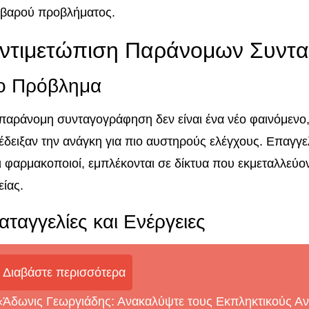
βαρού προβλήματος.
ντιμετώπιση Παράνομων Συντ
ο Πρόβλημα
παράνομη συνταγογράφηση δεν είναι ένα νέο φαινόμενο
έδειξαν την ανάγκη για πιο αυστηρούς ελέγχους. Επαγγε
ι φαρμακοποιοί, εμπλέκονται σε δίκτυα που εκμεταλλεύον
είας.
αταγγελίες και Ενέργειες
Διαβάστε περισσότερα
«Άδωνις Γεωργιάδης: Ανακαλύψτε τους Εκπληκτικούς Αν