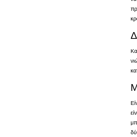
πρ
κρ
Δ
Κα
νι
κα
Μ
Εί
εί
μπ
δύ