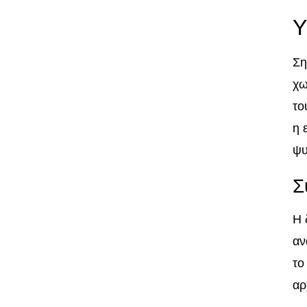
Υ
Ση
χω
το
η 
ψυ
Σ
Η 
αν
το
αρ