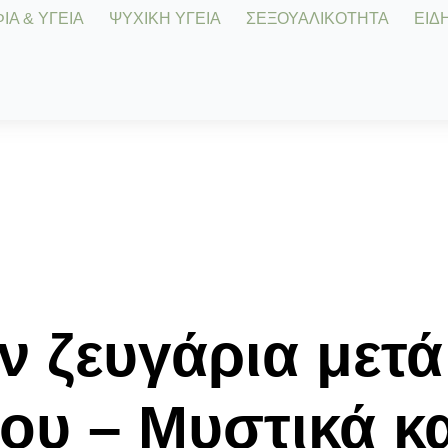
Α & ΥΓΕΙΑ
ΨΥΧΙΚΗ ΥΓΕΙΑ
ΣΕΞΟΥΑΛΙΚΟΤΗΤΑ
ΕΙΔΗ
υν ζευγάρια μετ
μου – Μυστικά κ