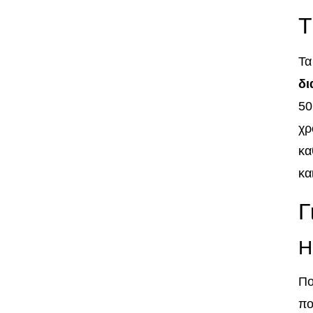
Τ
Τα
δι
50
χρ
κα
κα
Γ
Η
Πο
πο