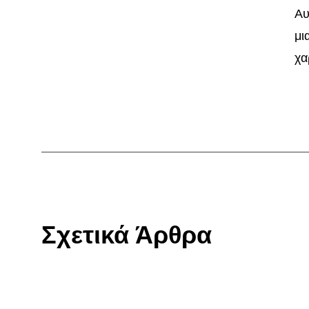
Αυ
μι
χα
Σχετικά Άρθρα