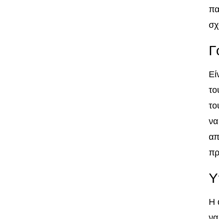
πα
σχ
Γ
Εί
το
το
να
απ
πρ
Υ
Η 
να