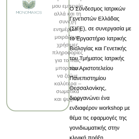
μου εμπειρία
Ο Σύνδεσμος Ιατρικών
αλλά και τη
Γενετιστών Ελλάδας
συνεχή
(ΣΙΓΕ), σε συνεργασία με
ενημέρωση,
μοιράζομαι
το Εργαστήριο Ιατρικής
χρήσιμες
Βιολογίας και Γενετικής
πληροφορίες
του Τμήματος Ιατρικής
για το πώς
μπορούμε
του Αριστοτελείου
να ζούμε
Πανεπιστημίου
καλύτερα –
Θεσσαλονίκης,
σωματικά
διοργανώνει ένα
και ψυχικά.
ενδιαφέρον workshop με
θέμα τις εφαρμογές της
γονιδιωματικής στην
κλινική πράξη.