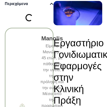
Περιεχόμενα
Manolis
Εργαστήριο
Είμαι ο
Γονιδιωματικ
Μανώλης,
45 ετών, με
Εφαρμογές
πάθος για
την υγεία,
στην
την
πρόληψη και
Κλινική
την ευεξία.
Μέσα από
Πράξη
την
προσωπική