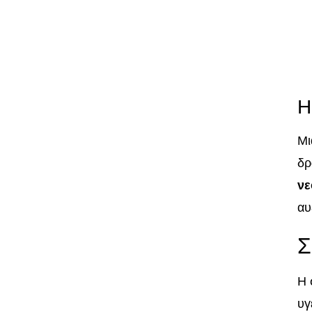
Η
Μι
δρ
νε
αυ
Σ
Η 
υγ