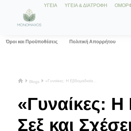
ΥΓΕΙΑ
ΥΓΕΙΑ & ΔΙΑΤΡΟΦΗ
ΟΜΟΡΦΙ
Όροι και Προϋποθέσεις
Πολιτική Απορρήτου
«Γυναίκες: Η Εβδομαδιαία...
Blogs
«Γυναίκες: Η
Σεξ και Σχέσε