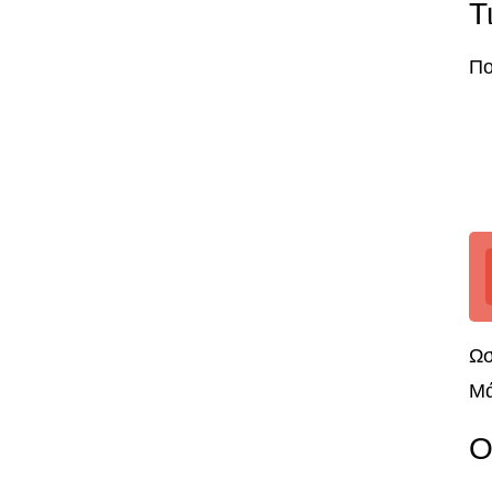
Τ
Πο
Ωσ
Μά
Ο