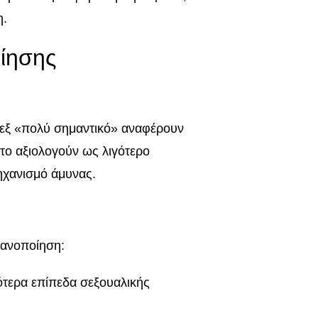
η.
οίησης
 σεξ «πολύ σημαντικό» αναφέρουν
υ το αξιολογούν ως λιγότερο
ηχανισμό άμυνας.
κανοποίηση:
τερα επίπεδα σεξουαλικής