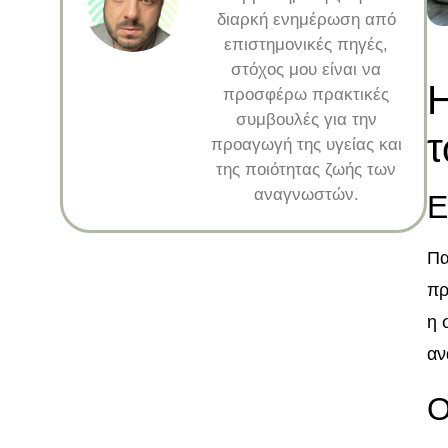
διαρκή ενημέρωση από
επιστημονικές πηγές,
στόχος μου είναι να
Η
προσφέρω πρακτικές
συμβουλές για την
τ
προαγωγή της υγείας και
της ποιότητας ζωής των
αναγνωστών.
Ε
Πα
πρ
η 
αν
Ο