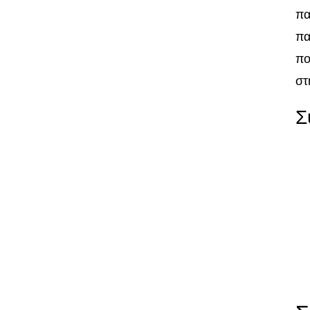
πα
πα
πο
στ
Σ