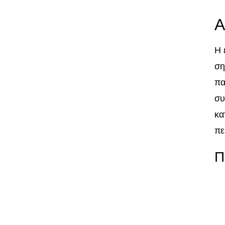
Α
Η 
ση
πα
συ
κα
πε
Π