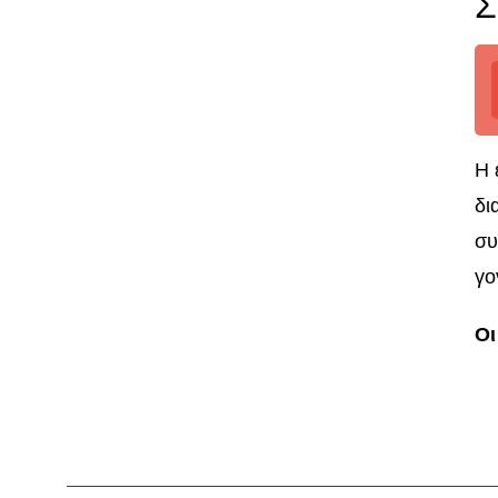
Σ
Η 
δι
συ
γο
Οι