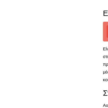
Ε
Εί
στ
πρ
μέ
κο
Σ
Αυ