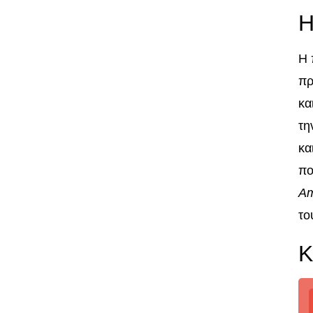
Η
Η 
πρ
κα
τη
κα
πο
Am
το
Κ