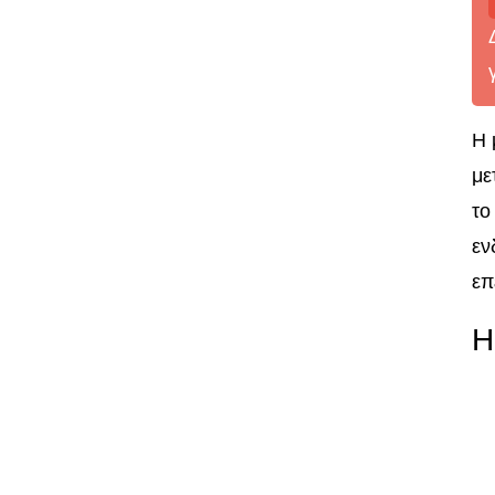
Η 
με
το
εν
επ
Η