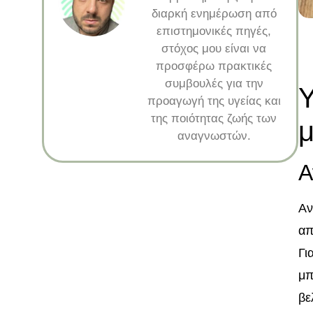
διαρκή ενημέρωση από
επιστημονικές πηγές,
στόχος μου είναι να
προσφέρω πρακτικές
συμβουλές για την
Υ
προαγωγή της υγείας και
της ποιότητας ζωής των
μ
αναγνωστών.
Α
Αν
απ
Γι
μπ
βε