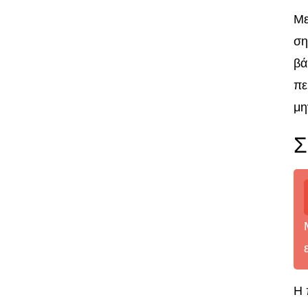
Με
ση
βά
πε
μη
Σ
Η 