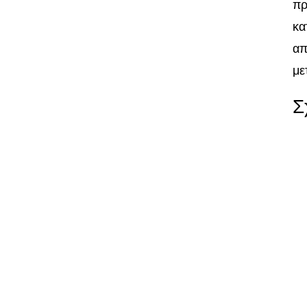
πρ
κα
απ
με
Σ