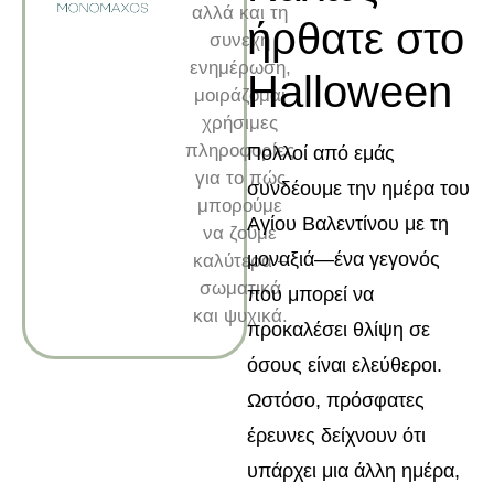
αλλά και τη
ήρθατε στο
συνεχή
ενημέρωση,
Halloween
μοιράζομαι
χρήσιμες
πληροφορίες
Πολλοί από εμάς
για το πώς
συνδέουμε την ημέρα του
μπορούμε
Αγίου Βαλεντίνου με τη
να ζούμε
μοναξιά—ένα γεγονός
καλύτερα –
σωματικά
που μπορεί να
και ψυχικά.
προκαλέσει θλίψη σε
όσους είναι ελεύθεροι.
Ωστόσο, πρόσφατες
έρευνες δείχνουν ότι
υπάρχει μια άλλη ημέρα,