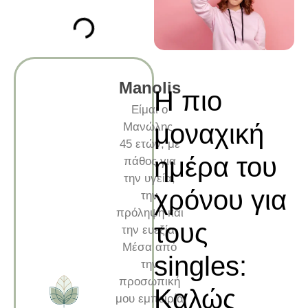
Manolis
Η πιο
Είμαι ο
μοναχική
Μανώλης,
45 ετών, με
ημέρα του
πάθος για
την υγεία,
χρόνου για
την
πρόληψη και
τους
την ευεξία.
Μέσα από
singles:
την
προσωπική
Καλώς
μου εμπειρία