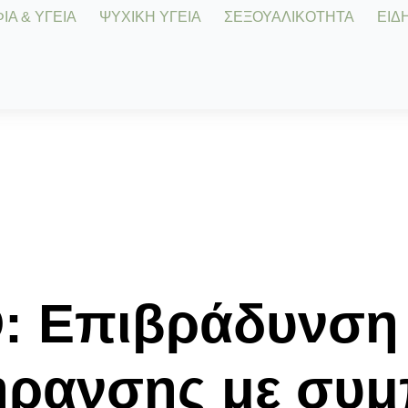
Α & ΥΓΕΙΑ
ΨΥΧΙΚΗ ΥΓΕΙΑ
ΣΕΞΟΥΑΛΙΚΟΤΗΤΑ
ΕΙΔΗ
D: Επιβράδυνση
γήρανσης με συ