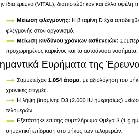
ην ίδια έρευνα (VITAL), διαπιστώθηκαν και άλλα οφέλη τη
Μείωση φλεγμονής:
Η βιταμίνη D έχει αποδειχθε
φλεγμονής στον οργανισμό.
Μείωση κινδύνου χρόνιων ασθενειών:
Συμπερι
προχωρημένος καρκίνος και τα αυτοάνοσα νοσήματα.
ημαντικά Ευρήματα της Έρευν
Συμμετείχαν
1.054 άτομα
, με αξιολόγηση του μή
χρονικές στιγμές.
Η λήψη βιταμίνης D3 (2.000 IU ημερησίως) μείω
τελομερών.
Εξετάστηκε επίσης συμπλήρωμα Ωμέγα-3 (1 g ημε
σημαντική επίδραση στο μήκος των τελομερών.