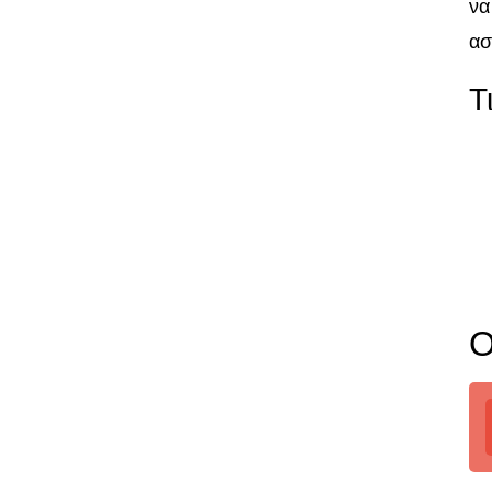
να
ασ
Τ
Ο