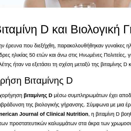
ιταμίνη D και Βιολογική 
ην έρευνα που διεξήχθη, παρακολουθήθηκαν γυναίκες ηλι
δρες ηλικίας 50 ετών και άνω στις Ηνωμένες Πολιτείες, γ
λέτης ήταν να εξετάσει τη σχέση μεταξύ της βιταμίνης D 
ρήση Βιταμίνης D
χορήγηση
βιταμίνης D
μέσω συμπληρωμάτων έχει αποδει
ιβράδυνση της βιολογικής γήρανσης. Σύμφωνα με μια έ
erican Journal of Clinical Nutrition
, η βιταμίνη D βο
ων προστατευτικών καλυμμάτων στα άκρα των χρωμοσωμ