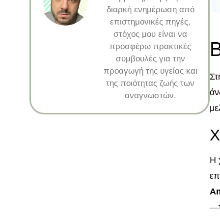
διαρκή ενημέρωση από
επιστημονικές πηγές,
στόχος μου είναι να
Β
προσφέρω πρακτικές
συμβουλές για την
προαγωγή της υγείας και
Στ
της ποιότητας ζωής των
άν
αναγνωστών.
με
Χ
Η 
επ
Am
—τ