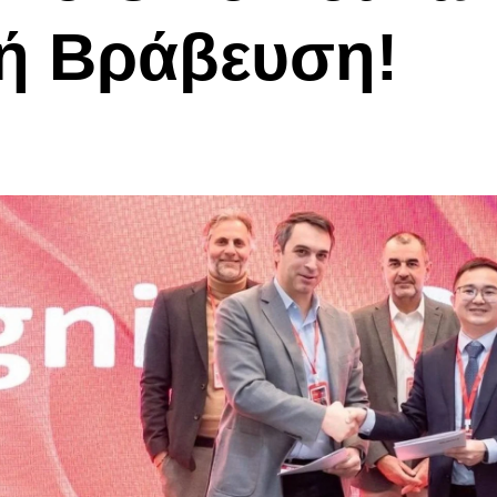
κή Βράβευση!