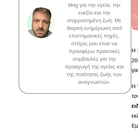
blog για την υγεία, την
ευεξία και την
ισορροπημένη ζωή. Με
διαρκή ενημέρωση από
επιστημονικές πηγές,
στόχος μου είναι να
Η 
προσφέρω πρακτικές
συμβουλές για την
20
προαγωγή της υγείας και
γα
της ποιότητας ζωής των
αναγνωστών.
Η 
το
ει
εκ
Εμ