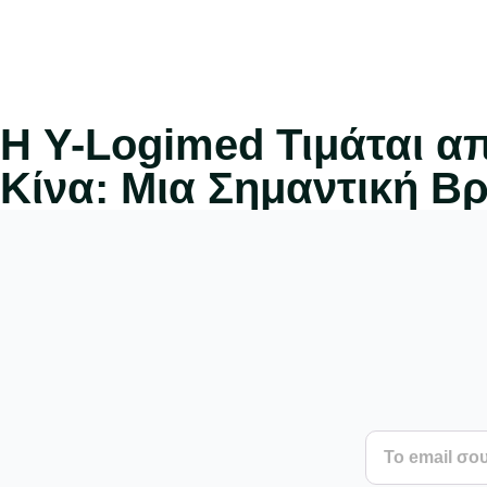
Η Y-Logimed Τιμάται α
Κίνα: Μια Σημαντική Β