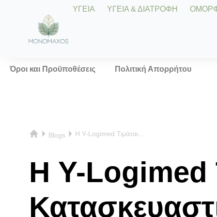
ΥΓΕΙΑ
ΥΓΕΙΑ & ΔΙΑΤΡΟΦΗ
ΟΜΟΡΦΙ
Όροι και Προϋποθέσεις
Πολιτική Απορρήτου
Η Y-Logimed Τιμάται...
Blogs
Η Y-Logimed 
Κατασκευαστι