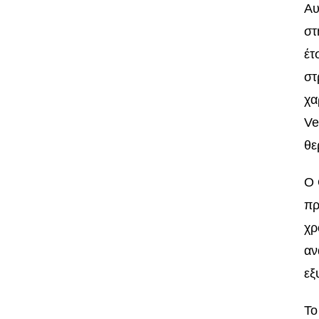
Αυ
στ
έτ
στ
χα
Ve
θε
Ο 
πρ
χρ
αν
εξ
Το