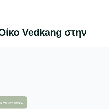
 Οίκο Vedkang στην
λω να εγγραφώ