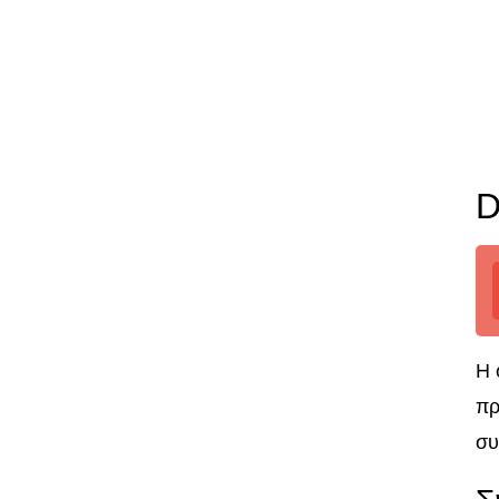
D
Η 
πρ
συ