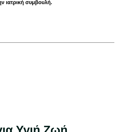
ην ιατρική συμβουλή.
για Υγιή Ζωή