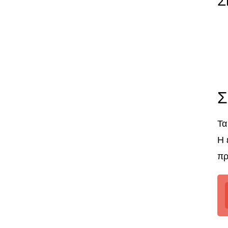
Σ
Σ
Τα
Η 
πρ