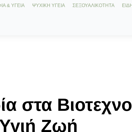
Α & ΥΓΕΙΑ
ΨΥΧΙΚΗ ΥΓΕΙΑ
ΣΕΞΟΥΑΛΙΚΟΤΗΤΑ
ΕΙΔΗ
ρία στα Βιοτεχν
 Υγιή Ζωή