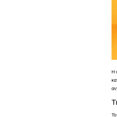
Η 
κα
αν
Τ
Το