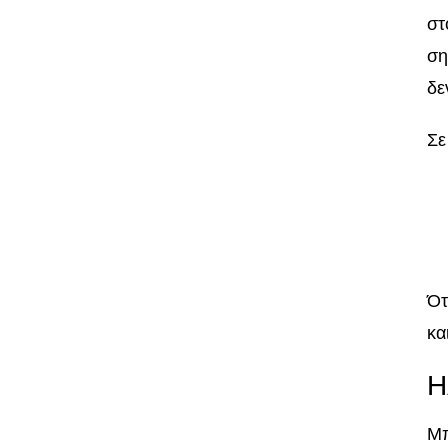
στ
ση
δε
Σε
Ότ
κα
Η
Μπ