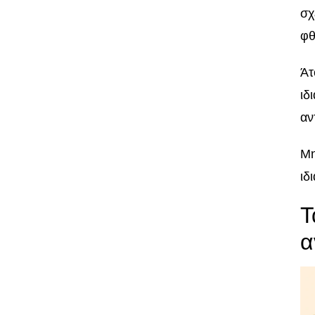
σχ
φθ
Άτ
ιδ
αν
Μη
ιδ
Τ
α