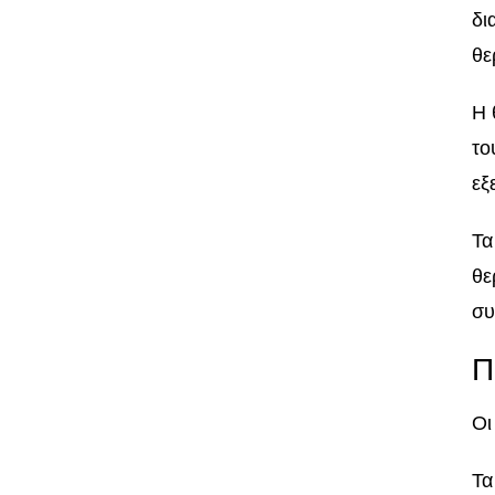
δι
θε
Η 
το
εξ
Τα
θε
συ
Π
Οι
Τα