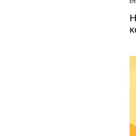
επ
Η
κ