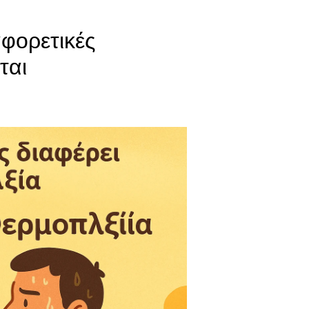
αφορετικές
ται