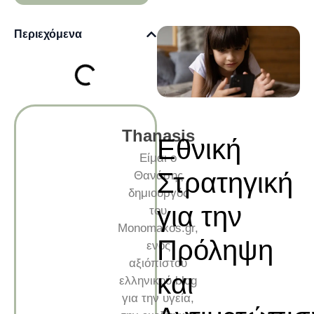
Περιεχόμενα
Thanasis
Εθνική
Είμαι ο
Στρατηγική
Θανάσης
δημιουργός
για την
του
Monomaxos.gr,
Πρόληψη
ενός
αξιόπιστου
και
ελληνικού blog
για την υγεία,