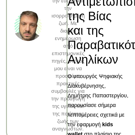
Αντιμετώπισ
την ευεξία και
την
της Βίας
ισορροπημένη
ζωή. Με
και της
διαρκή
ενημέρωση
Παραβατικότ
από
επιστημονικές
Ανηλίκων
πηγές, στόχος
μου είναι να
προσφέρω
Ο υπουργός Ψηφιακής
πρακτικές
Διακυβέρνησης,
συμβουλές για
Δημήτρης Παπαστεργίου,
την προαγωγή
παρουσίασε σήμερα
της υγείας και
της ποιότητας
λεπτομέρειες σχετικά με
ζωής των
την εφαρμογή
kids
αναγνωστών.
wallet
στο πλαίσιο της