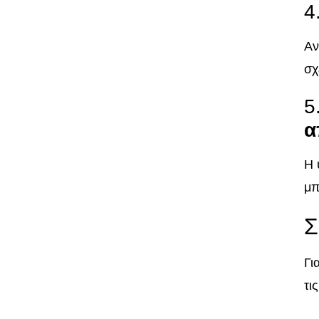
4
Αν
σχ
5
α
Η 
μπ
Σ
Γι
τι