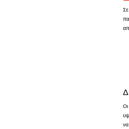
Σ
πα
απ
Δ
Οι
υψ
να