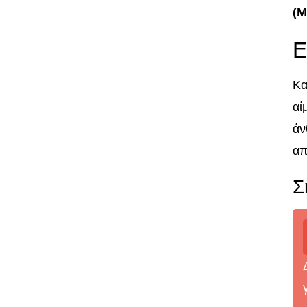
(M
Ε
Κα
αί
άν
απ
Σ