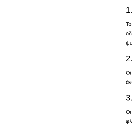
1
Το
οδ
ψυ
2
Οι
άν
3
Οι
φλ