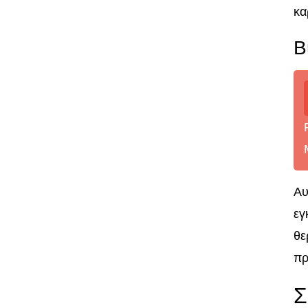
κα
Β
Αυ
εγ
θε
πρ
Σ