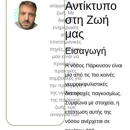
Αντίκτυπο
ισορροπημένη
ζωή. Με
στη Ζωή
διαρκή
ενημέρωση
μας
από
επιστημονικές
Εισαγωγή
πηγές, στόχος
μου είναι να
προσφέρω
Η νόσος Πάρκινσον είναι
πρακτικές
μία από τις πιο κοινές
συμβουλές για
νευροεκφυλιστικές
την προαγωγή
της υγείας και
διαταραχές παγκοσμίως.
της ποιότητας
Σύμφωνα με στοιχεία, η
ζωής των
επίπτωση αυτής της
αναγνωστών.
νόσου ανέρχεται σε