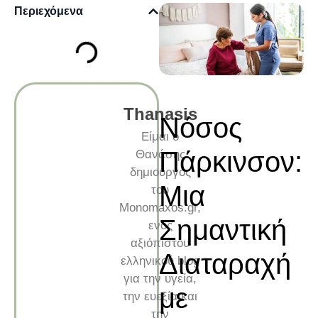
Περιεχόμενα
Thanasis
Νόσος
Είμαι ο
Πάρκινσον:
Θανάσης
δημιουργός
Μια
του
Monomaxos.gr,
Σημαντική
ενός
αξιόπιστου
Διαταραχή
ελληνικού blog
για την υγεία,
με
την ευεξία και
την