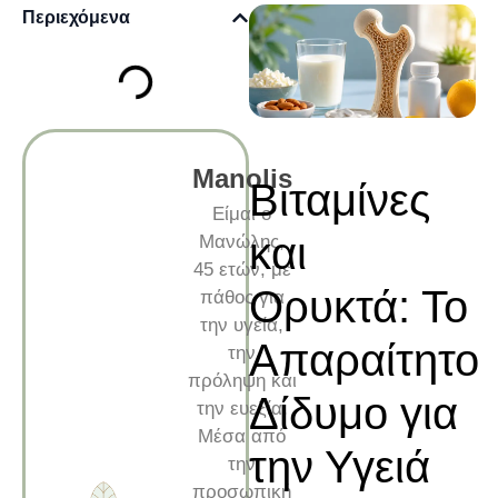
Περιεχόμενα
Manolis
Βιταμίνες
Είμαι ο
και
Μανώλης,
45 ετών, με
Ορυκτά: Το
πάθος για
την υγεία,
Απαραίτητο
την
πρόληψη και
Δίδυμο για
την ευεξία.
Μέσα από
την Υγειά
την
προσωπική