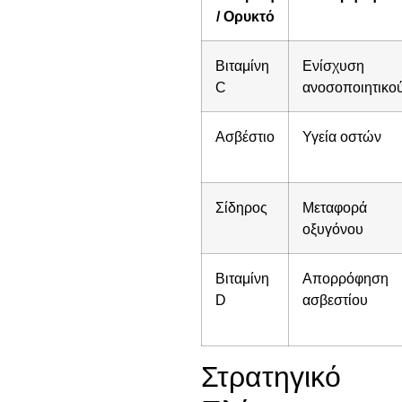
/ Ορυκτό
Βιταμίνη
Ενίσχυση
C
ανοσοποιητικο
Ασβέστιο
Υγεία οστών
Σίδηρος
Μεταφορά
οξυγόνου
Βιταμίνη
Απορρόφηση
D
ασβεστίου
Στρατηγικό