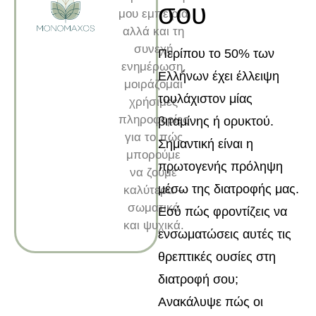
σου
μου εμπειρία
αλλά και τη
συνεχή
Περίπου το 50% των
ενημέρωση,
Ελλήνων έχει έλλειψη
μοιράζομαι
τουλάχιστον μίας
χρήσιμες
πληροφορίες
βιταμίνης ή ορυκτού.
για το πώς
Σημαντική είναι η
μπορούμε
πρωτογενής πρόληψη
να ζούμε
μέσω της διατροφής μας.
καλύτερα –
σωματικά
Εσύ πώς φροντίζεις να
και ψυχικά.
ενσωματώσεις αυτές τις
θρεπτικές ουσίες στη
διατροφή σου;
Ανακάλυψε πώς οι