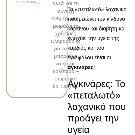
αλλά και τη
Το «πεταλωτό» λαχανικό
συνεχή
ενημέρωση,
που μειώνει τον κίνδυνο
μοιράζομαι
καρκίνου και διαβήτη και
χρήσιμες
ενισχύει την υγεία της
πληροφορίες
καρδιάς και του
για το πώς
μπορούμε
εγκεφάλου είναι οι
να ζούμε
αγκινάρες
!
καλύτερα –
σωματικά
Αγκινάρες: Το
και ψυχικά.
«πεταλωτό»
λαχανικό που
προάγει την
υγεία