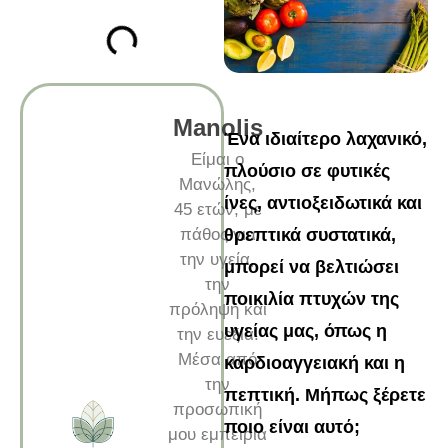
Manolis
Ένα ιδιαίτερο λαχανικό,
Είμαι ο
πλούσιο σε φυτικές
Μανώλης,
ίνες, αντιοξειδωτικά και
45 ετών, με
πάθος για
θρεπτικά συστατικά,
την υγεία,
μπορεί να βελτιώσει
την
ποικιλία πτυχών της
πρόληψη και
υγείας μας, όπως η
την ευεξία.
Μέσα από
καρδιοαγγειακή και η
την
πεπτική. Μήπως ξέρετε
προσωπική
ποιο είναι αυτό;
μου εμπειρία