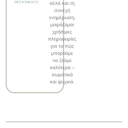
αλλά και τη
συνεχή
ενημέρωση,
μοιράζομαι
χρήσιμες
πληροφορίες
για το πώς
μπορούμε
να ζούμε
καλύτερα –
σωματικά
και ψυχικά.