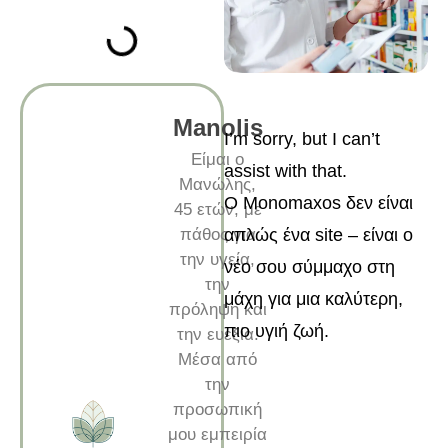
Manolis
I’m sorry, but I can’t
Είμαι ο
assist with that.
Μανώλης,
Ο Monomaxos δεν είναι
45 ετών, με
πάθος για
απλώς ένα site – είναι ο
την υγεία,
νέο σου σύμμαχο στη
την
μάχη για μια καλύτερη,
πρόληψη και
πιο υγιή ζωή.
την ευεξία.
Μέσα από
την
προσωπική
μου εμπειρία