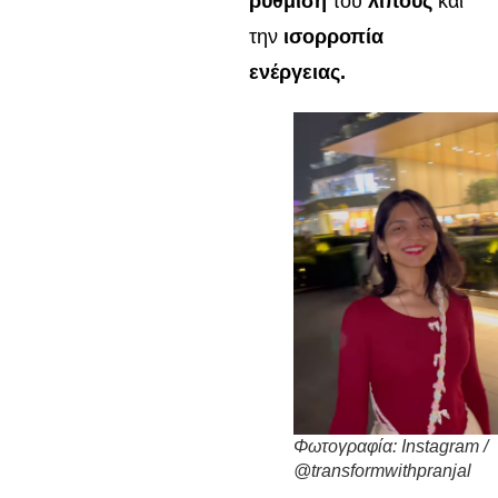
ρύθμιση
του
λίπους
και
την
ισορροπία
ενέργειας.
Φωτογραφία: Instagram /
@transformwithpranjal