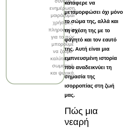
συνεχή
κατάφερε να
ενημέρωση,
μεταμορφώσει όχι μόνο
μοιράζομαι
το σώμα της, αλλά και
χρήσιμες
πληροφορίες
τη σχέση της με το
για το πώς
φαγητό και τον εαυτό
μπορούμε
της. Αυτή είναι μια
να ζούμε
εμπνευσμένη ιστορία
καλύτερα –
σωματικά
που αναδεικνύει τη
και ψυχικά.
σημασία της
ισορροπίας στη ζωή
μας.
Πώς μια
νεαρή