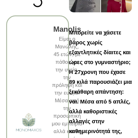
Manolis
Μπορείτε να χάσετε
Είμαι ο
βάρος χωρίς
Μανώλης,
εξαντλητικές δίαιτες και
45 ετών, με
πάθος για
ώρες στο γυμναστήριο;
την υγεία,
Η 27χρονη που έχασε
την
89 κιλά παρουσιάζει μια
πρόληψη και
ξεκάθαρη απάντηση:
την ευεξία.
Μέσα από
ναι. Μέσα από 5 απλές,
την
αλλά καθοριστικές
προσωπική
αλλαγές στην
μου εμπειρία
καθημερινότητά της,
αλλά και τη