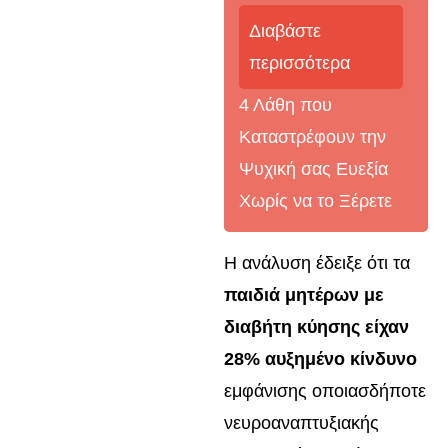
Διαβάστε
περισσότερα
4 Λάθη που
Καταστρέφουν την
Ψυχική σας Ευεξία
Χωρίς να το Ξέρετε
Η ανάλυση έδειξε ότι τα
παιδιά μητέρων με
διαβήτη κύησης είχαν
28% αυξημένο κίνδυνο
εμφάνισης οποιασδήποτε
νευροαναπτυξιακής