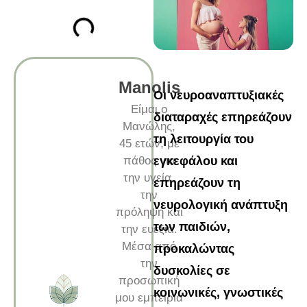
Manolis
Οι νευροαναπτυξιακές
Είμαι ο
διαταραχές επηρεάζουν
Μανώλης,
τη λειτουργία του
45 ετών, με
πάθος για
εγκεφάλου και
την υγεία,
επηρεάζουν τη
την
νευρολογική ανάπτυξη
πρόληψη και
των παιδιών,
την ευεξία.
Μέσα από
προκαλώντας
την
δυσκολίες σε
προσωπική
κοινωνικές, γνωστικές
μου εμπειρία