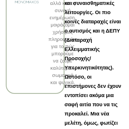
και συναισθηματικές
αλλά και τη
συνεχή
λειτουργίες. Οι πιο
ενημέρωση,
κοινές διαταραχές είναι
μοιράζομαι
ο αυτισμός και η ΔΕΠΥ
χρήσιμες
πληροφορίες
(Διαταραχή
για το πώς
Ελλειμματικής
μπορούμε
Προσοχής/
να ζούμε
Υπερκινητικότητας).
καλύτερα –
σωματικά
Ωστόσο, οι
και ψυχικά.
επιστήμονες δεν έχουν
εντοπίσει ακόμα μια
σαφή αιτία που να τις
προκαλεί. Μια νέα
μελέτη, όμως, φωτίζει