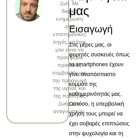
ζωή. Με
μας
διαρκή
ενημέρωση
Εισαγωγή
από
επιστημονικές
πηγές, στόχος
Στις μέρες μας, οι
μου είναι να
φορητές συσκευές όπως
προσφέρω
τα smartphones έχουν
πρακτικές
συμβουλές για
γίνει αναπόσπαστο
την προαγωγή
κομμάτι της
της υγείας και
καθημερινότητάς μας.
της ποιότητας
ζωής των
Ωστόσο, η υπερβολική
αναγνωστών.
χρήση τους μπορεί να
έχει σοβαρές επιπτώσεις
στην ψυχολογία και τη