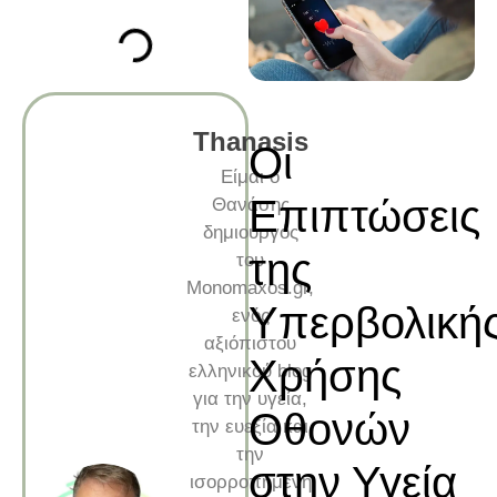
Thanasis
Οι
Είμαι ο
Επιπτώσεις
Θανάσης
δημιουργός
της
του
Monomaxos.gr,
Υπερβολική
ενός
αξιόπιστου
Χρήσης
ελληνικού blog
για την υγεία,
Οθονών
την ευεξία και
την
στην Υγεία
ισορροπημένη