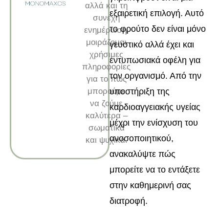
αλλά και τη
εξαιρετική επιλογή. Αυτό
συνεχή
το φρούτο δεν είναι μόνο
ενημέρωση,
μοιράζομαι
γευστικό αλλά έχει και
χρήσιμες
εντυπωσιακά οφέλη για
πληροφορίες
τον οργανισμό. Από την
για το πώς
μπορούμε
υποστήριξη της
να ζούμε
καρδιοαγγειακής υγείας
καλύτερα –
μέχρι την ενίσχυση του
σωματικά
ανοσοποιητικού,
και ψυχικά.
ανακαλύψτε πώς
μπορείτε να το εντάξετε
στην καθημερινή σας
διατροφή.