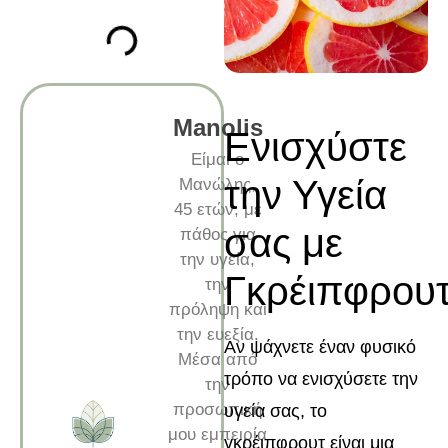
Manolis
Ενισχύστε
Είμαι ο
την Υγεία
Μανώλης,
45 ετών, με
σας με
πάθος για
την υγεία,
Γκρέιπφρου
την
πρόληψη και
την ευεξία.
Αν ψάχνετε έναν φυσικό
Μέσα από
τρόπο να ενισχύσετε την
την
προσωπική
υγεία σας, το
μου εμπειρία
γκρέιπφρουτ είναι μια