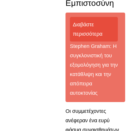
Εμπιστοσύνη
Διαβάστε
περισσότερα
Stephen Graham: Η
συγκλονιστική του
εξομολόγηση για την
κατάθλιψη και την
απόπειρα
αυτοκτονίας
Οι συμμετέχοντες
ανέφεραν ένα ευρύ
φάσμα συναισθημάτων