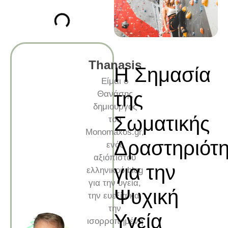
Thanasis
Η Σημασία
Είμαι ο
της
Θανάσης
δημιουργός
Σωματικής
του
Monomaxos.gr,
Δραστηριότη
ενός
αξιόπιστου
για την
ελληνικού blog
για την υγεία,
Ψυχική
την ευεξία και
την
Υγεία
ισορροπημένη