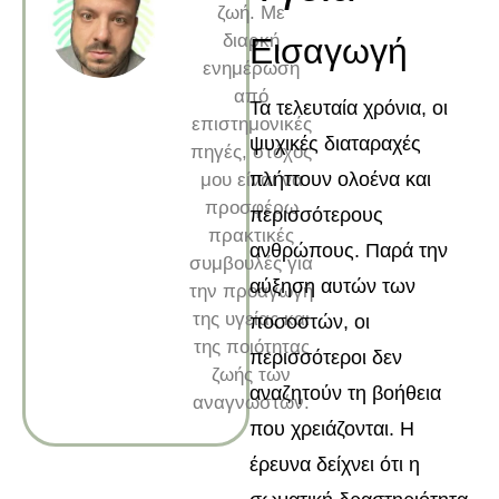
ζωή. Με
διαρκή
Εισαγωγή
ενημέρωση
από
Τα τελευταία χρόνια, οι
επιστημονικές
ψυχικές διαταραχές
πηγές, στόχος
πλήττουν ολοένα και
μου είναι να
προσφέρω
περισσότερους
πρακτικές
ανθρώπους. Παρά την
συμβουλές για
αύξηση αυτών των
την προαγωγή
της υγείας και
ποσοστών, οι
της ποιότητας
περισσότεροι δεν
ζωής των
αναζητούν τη βοήθεια
αναγνωστών.
που χρειάζονται. Η
έρευνα δείχνει ότι η