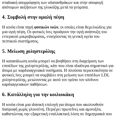
σταδιακή απορρόφηση των υδατανθράκων και στην αποφυγή
απότομων αυξήσεων της γλυκόζης μετά τα γεύματα.
4. Συμβολή στην ομαλή πέψη
Η κινόα είναι πηγή
φυτικών ινών
, οι οποίες είναι θεμελιώδεις για
μια υγιή πέψη. Οι φυτικές ίνες προάγουν την υγιή ανάπτυξη του
εντερικού μικροβιώματος, ενισχύοντας τη γενική υγεία του
πεπτικού συστήματος.
5. Μείωση χοληστερόλης
Η κατανάλωση κινόα μπορεί να βοηθήσει στη διαχείριση των
επιπέδων της χοληστερόλης, κάτι που είναι ιδιαίτερα σημαντικό για
άτομα με καρδιοαγγειακά νοσήματα. Η πλούσια περιεκτικότητα σε
φυτικές ίνες μπορεί να συμβάλει στη μείωση των επιπέδων LDL
χοληστερόλης, μειώνοντας με αυτό τον τρόπο τον κίνδυνο
καρδιαγγειακών παθήσεων.
6. Κατάλληλη για την κοιλιοκάκη
Η κινόα είναι μια ιδανική επιλογή για άτομα που ακολουθούν
διατροφή χωρίς γλουτένη. Περιέχει πρωτεΐνες και αμινοξέα,
καθιστώντας την εξαιρετική εναλλακτική λύση σε δημητριακά που