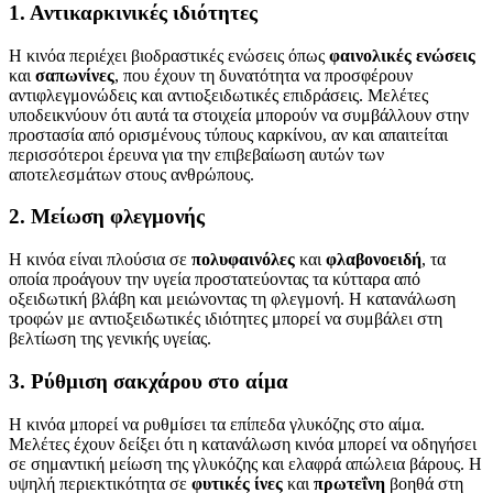
1. Αντικαρκινικές ιδιότητες
Η κινόα περιέχει βιοδραστικές ενώσεις όπως
φαινολικές ενώσεις
και
σαπωνίνες
, που έχουν τη δυνατότητα να προσφέρουν
αντιφλεγμονώδεις και αντιοξειδωτικές επιδράσεις. Μελέτες
υποδεικνύουν ότι αυτά τα στοιχεία μπορούν να συμβάλλουν στην
προστασία από ορισμένους τύπους καρκίνου, αν και απαιτείται
περισσότεροι έρευνα για την επιβεβαίωση αυτών των
αποτελεσμάτων στους ανθρώπους.
2. Μείωση φλεγμονής
Η κινόα είναι πλούσια σε
πολυφαινόλες
και
φλαβονοειδή
, τα
οποία προάγουν την υγεία προστατεύοντας τα κύτταρα από
οξειδωτική βλάβη και μειώνοντας τη φλεγμονή. Η κατανάλωση
τροφών με αντιοξειδωτικές ιδιότητες μπορεί να συμβάλει στη
βελτίωση της γενικής υγείας.
3. Ρύθμιση σακχάρου στο αίμα
Η κινόα μπορεί να ρυθμίσει τα επίπεδα γλυκόζης στο αίμα.
Μελέτες έχουν δείξει ότι η κατανάλωση κινόα μπορεί να οδηγήσει
σε σημαντική μείωση της γλυκόζης και ελαφρά απώλεια βάρους. Η
υψηλή περιεκτικότητα σε
φυτικές ίνες
και
πρωτεΐνη
βοηθά στη