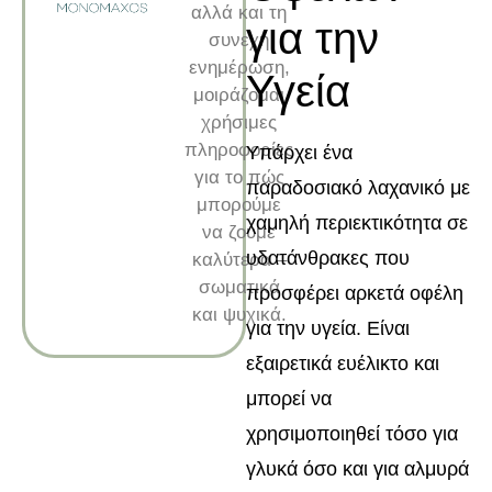
αλλά και τη
για την
συνεχή
ενημέρωση,
Υγεία
μοιράζομαι
χρήσιμες
πληροφορίες
Υπάρχει ένα
για το πώς
παραδοσιακό λαχανικό με
μπορούμε
χαμηλή περιεκτικότητα σε
να ζούμε
υδατάνθρακες που
καλύτερα –
σωματικά
προσφέρει αρκετά οφέλη
και ψυχικά.
για την υγεία. Είναι
εξαιρετικά ευέλικτο και
μπορεί να
χρησιμοποιηθεί τόσο για
γλυκά όσο και για αλμυρά