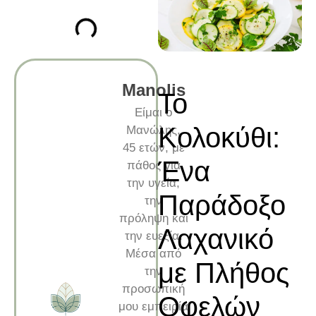
Manolis
Το
Είμαι ο
Κολοκύθι:
Μανώλης,
45 ετών, με
Ένα
πάθος για
την υγεία,
Παράδοξο
την
πρόληψη και
Λαχανικό
την ευεξία.
Μέσα από
με Πλήθος
την
προσωπική
Οφελών
μου εμπειρία