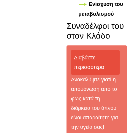
Ενίσχυση του
μεταβολισμού
Συναδέλφοι του
στον Κλάδο
Διαβάστε
περισσότερα
Ανακαλύψτε γιατί η
απομόνωση από το
φως κατά τη
διάρκεια του ύπνου
είναι απαραίτητη για
την υγεία σας!