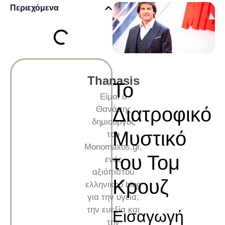
Περιεχόμενα
Thanasis
Το
Είμαι ο
Διατροφικό
Θανάσης
δημιουργός
Μυστικό
του
Monomaxos.gr,
του Τομ
ενός
αξιόπιστου
Κρουζ
ελληνικού blog
για την υγεία,
την ευεξία και
Εισαγωγή
την