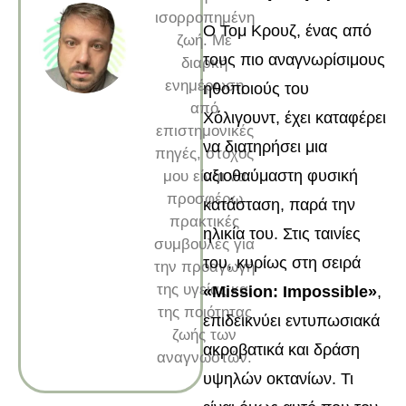
ισορροπημένη
Ο Τομ Κρουζ, ένας από
ζωή. Με
τους πιο αναγνωρίσιμους
διαρκή
ενημέρωση
ηθοποιούς του
από
Χόλιγουντ, έχει καταφέρει
επιστημονικές
να διατηρήσει μια
πηγές, στόχος
αξιοθαύμαστη φυσική
μου είναι να
προσφέρω
κατάσταση, παρά την
πρακτικές
ηλικία του. Στις ταινίες
συμβουλές για
του, κυρίως στη σειρά
την προαγωγή
της υγείας και
«Mission: Impossible»
,
της ποιότητας
επιδεικνύει εντυπωσιακά
ζωής των
ακροβατικά και δράση
αναγνωστών.
υψηλών οκτανίων. Τι