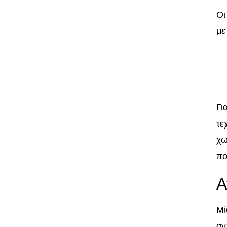
Οι
με
Γι
τε
χω
πο
Α
Μί
αν