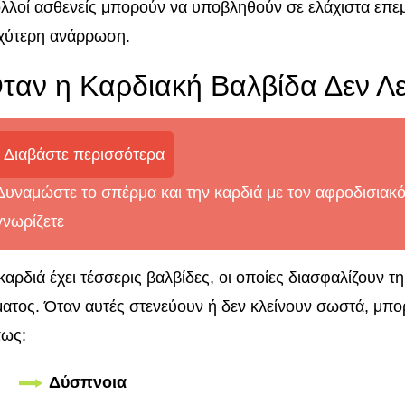
λλοί ασθενείς μπορούν να υποβληθούν σε ελάχιστα επεμ
χύτερη ανάρρωση.
ταν η Καρδιακή Βαλβίδα Δεν Λ
Διαβάστε περισσότερα
Δυναμώστε το σπέρμα και την καρδιά με τον αφροδισιακ
γνωρίζετε
καρδιά έχει τέσσερις βαλβίδες, οι οποίες διασφαλίζουν 
ματος. Όταν αυτές στενεύουν ή δεν κλείνουν σωστά, μ
ως:
Δύσπνοια