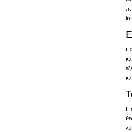
πε
in
Ε
Πα
κά
εξ
κα
Τ
Η 
θε
λύ