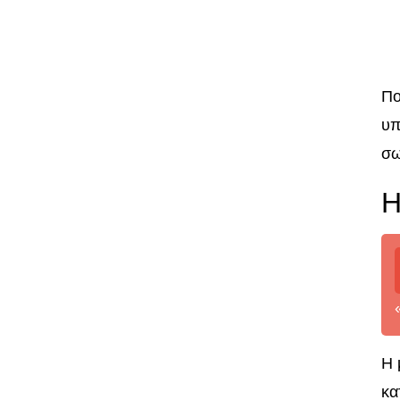
Πο
υπ
σω
Η
Η 
κα