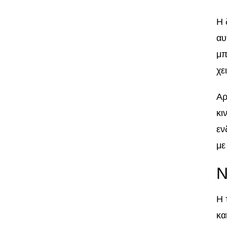
Η 
αυ
μπ
χε
Αρ
κι
εν
με
Ν
Η 
κα