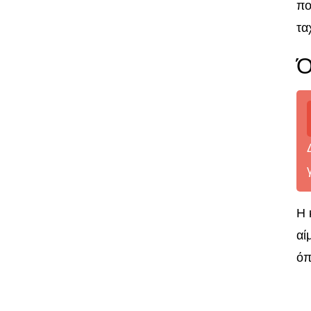
πο
τα
Ό
Η 
αί
όπ