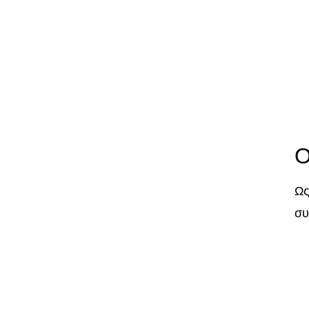
Ο
Ω
συ