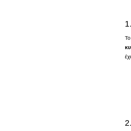
1
Το
κυ
έχ
2