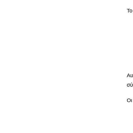
Το
Αυ
σύ
Οι