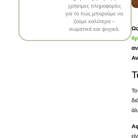
χρήσιμες πληροφορίες
για το πώς μπορούμε να
ζούμε καλύτερα –
Ως
σωματικά και ψυχικά.
θρ
αν
Αν
Τ
Το
δι
άλ
Αφ
εί