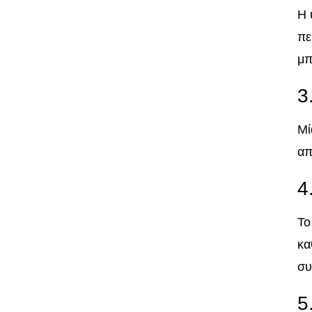
Η 
πε
μπ
3
Μί
απ
4
Το
κα
συ
5