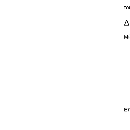
το
Δ
Μί
Επ