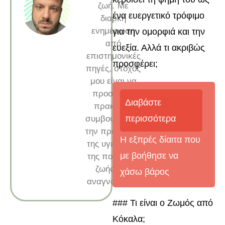
ζωή. Με
ένα ευεργετικό τρόφιμο
διαρκή
ενημέρωση
για την ομορφιά και την
από
ευεξία. Αλλά τι ακριβώς
επιστημονικές
προσφέρει;
πηγές, στόχος
μου είναι να
προσφέρω
Διαβάστε
πρακτικές
περισσότερα
συμβουλές για
την προαγωγή
Η εξπρές δίαιτα που
της υγείας και
με βοήθησε να
της ποιότητας
ζωής των
χάσω βάρος
αναγνωστών.
### Τι είναι ο Ζωμός από
Κόκαλα;