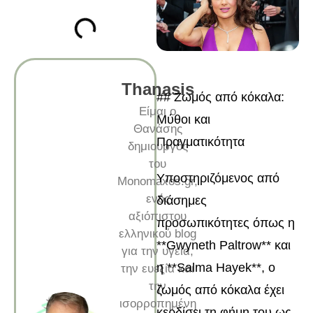
Thanasis
## Ζωμός από κόκαλα:
Είμαι ο
Μύθοι και
Θανάσης
Πραγματικότητα
δημιουργός
του
Υποστηριζόμενος από
Monomaxos.gr,
ενός
διάσημες
αξιόπιστου
προσωπικότητες όπως η
ελληνικού blog
**Gwyneth Paltrow** και
για την υγεία,
η **Salma Hayek**, ο
την ευεξία και
την
ζωμός από κόκαλα έχει
ισορροπημένη
κερδίσει τη φήμη του ως