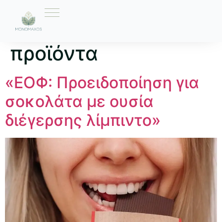
Ετικέτα:
διατροφικά
προϊόντα
«ΕΟΦ: Προειδοποίηση για
σοκολάτα με ουσία
διέγερσης λίμπιντο»