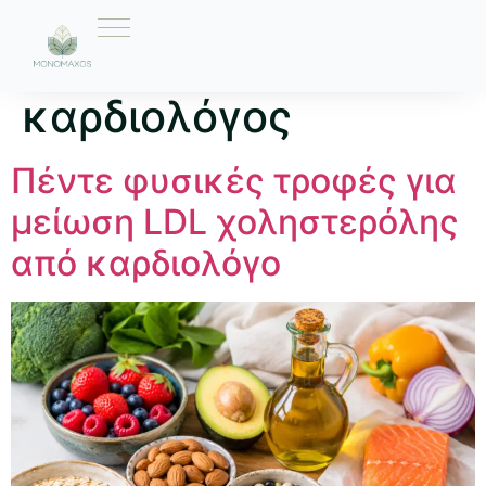
Ετικέτα:
καρδιολόγος
Πέντε φυσικές τροφές για
μείωση LDL χοληστερόλης
από καρδιολόγο