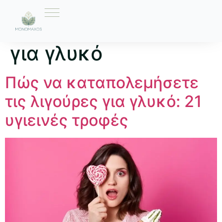
Ετικέτα:
λιγούρες
για γλυκό
Πώς να καταπολεμήσετε
τις λιγούρες για γλυκό: 21
υγιεινές τροφές