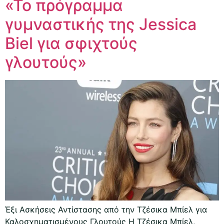
«Το πρόγραμμα
γυμναστικής της Jessica
Biel για σφιχτούς
γλουτούς»
Έξι Ασκήσεις Αντίστασης από την Τζέσικα Μπίελ για
Καλοσχηματισμένους Γλουτούς Η Τζέσικα Μπίελ,