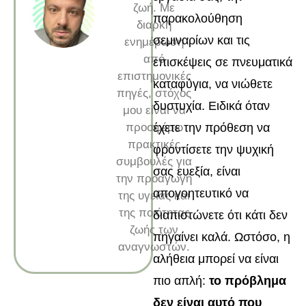
ζωή. Με
παρακολούθηση
διαρκή
σεμιναρίων και τις
ενημέρωση
από
επισκέψεις σε πνευματικά
επιστημονικές
καταφύγια, να νιώθετε
πηγές, στόχος
δυστυχία. Ειδικά όταν
μου είναι να
προσφέρω
έχετε την πρόθεση να
πρακτικές
φροντίσετε την ψυχική
συμβουλές για
σας ευεξία, είναι
την προαγωγή
απογοητευτικό να
της υγείας και
της ποιότητας
διαπιστώνετε ότι κάτι δεν
ζωής των
πηγαίνει καλά. Ωστόσο, η
αναγνωστών.
αλήθεια μπορεί να είναι
πιο απλή:
το πρόβλημα
δεν είναι αυτό που