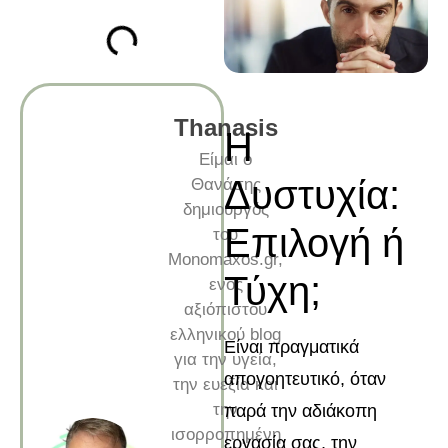
Thanasis
Η
Είμαι ο
Δυστυχία:
Θανάσης
δημιουργός
Επιλογή ή
του
Monomaxos.gr,
Τύχη;
ενός
αξιόπιστου
ελληνικού blog
Είναι πραγματικά
για την υγεία,
απογοητευτικό, όταν
την ευεξία και
την
παρά την αδιάκοπη
ισορροπημένη
εργασία σας, την