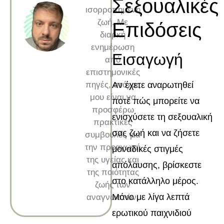
Σεξουαλικές
ισορροπημένη
ζωή. Με
Επιδόσεις
διαρκή
ενημέρωση
Εισαγωγή
από
επιστημονικές
πηγές, στόχος
Αν έχετε αναρωτηθεί
μου είναι να
ποτέ πώς μπορείτε να
προσφέρω
ενισχύσετε τη σεξουαλική
πρακτικές
σας ζωή και να ζήσετε
συμβουλές για
την προαγωγή
μοναδικές στιγμές
της υγείας και
απόλαυσης, βρίσκεστε
της ποιότητας
στο κατάλληλο μέρος.
ζωής των
Μόνο με λίγα λεπτά
αναγνωστών.
ερωτικού παιχνιδιού