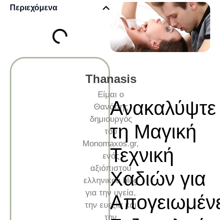
Περιεχόμενα
Thanasis
Είμαι ο
Ανακαλύψτε
Θανάσης
δημιουργός
τη Μαγική
του
Monomaxos.gr,
Τεχνική
ενός
αξιόπιστου
Χαδιών για
ελληνικού blog
για την υγεία,
Απογειωμέν
την ευεξία και
την