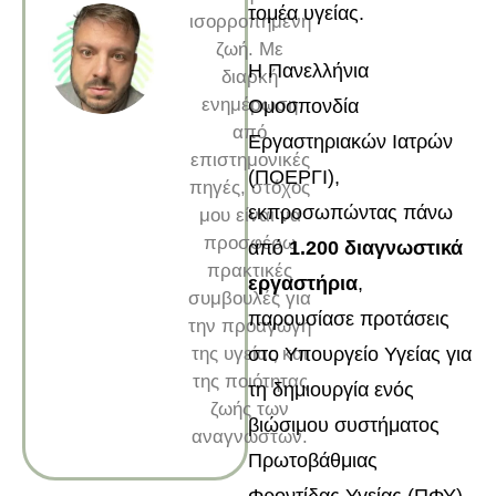
τομέα υγείας.
ισορροπημένη
ζωή. Με
Η Πανελλήνια
διαρκή
ενημέρωση
Ομοσπονδία
από
Εργαστηριακών Ιατρών
επιστημονικές
(ΠΟΕΡΓΙ),
πηγές, στόχος
εκπροσωπώντας πάνω
μου είναι να
προσφέρω
από
1.200 διαγνωστικά
πρακτικές
εργαστήρια
,
συμβουλές για
παρουσίασε προτάσεις
την προαγωγή
της υγείας και
στο Υπουργείο Υγείας για
της ποιότητας
τη δημιουργία ενός
ζωής των
βιώσιμου συστήματος
αναγνωστών.
Πρωτοβάθμιας