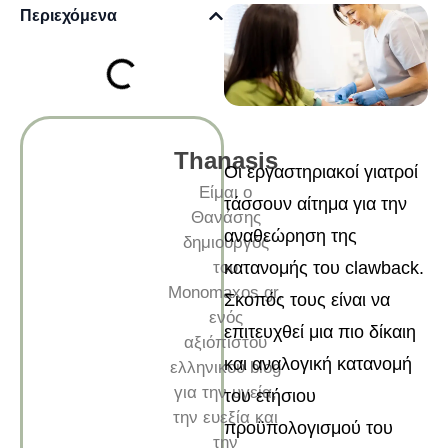
Περιεχόμενα
Thanasis
Οι εργαστηριακοί γιατροί
Είμαι ο
τάσσουν αίτημα για την
Θανάσης
αναθεώρηση της
δημιουργός
του
κατανομής του clawback.
Monomaxos.gr,
Σκοπός τους είναι να
ενός
επιτευχθεί μια πιο δίκαιη
αξιόπιστου
και αναλογική κατανομή
ελληνικού blog
για την υγεία,
του ετήσιου
την ευεξία και
προϋπολογισμού του
την