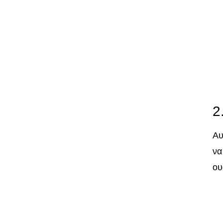
2
Αυ
να
ου