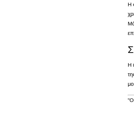
Η 
χρ
Μά
επ
Σ
Η 
τη
μο
"Ο