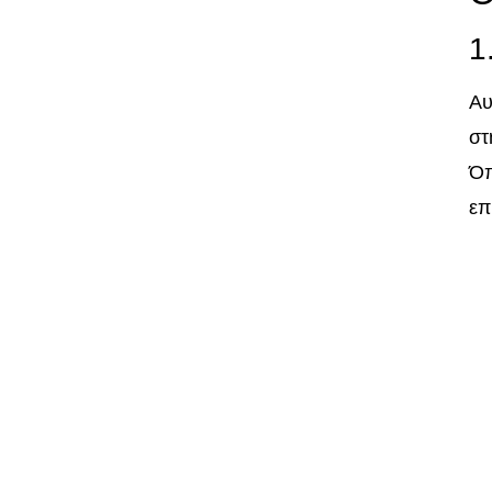
1
Αυ
στ
Όπ
επ