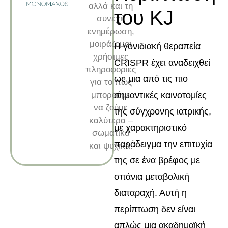
αλλά και τη
του KJ
συνεχή
ενημέρωση,
μοιράζομαι
Η γονιδιακή θεραπεία
χρήσιμες
CRISPR έχει αναδειχθεί
πληροφορίες
ως μια από τις πιο
για το πώς
μπορούμε
σημαντικές καινοτομίες
να ζούμε
της σύγχρονης ιατρικής,
καλύτερα –
με χαρακτηριστικό
σωματικά
παράδειγμα την επιτυχία
και ψυχικά.
της σε ένα βρέφος με
σπάνια μεταβολική
διαταραχή. Αυτή η
περίπτωση δεν είναι
απλώς μια ακαδημαϊκή