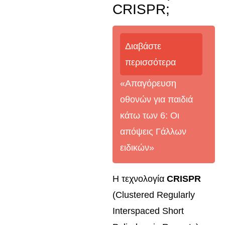
CRISPR;
Διαβάστε
περισσότερα
«Απαγόρευση
οθονών για παιδιά
κάτω των 6: Οι
απόψεις Γάλλων
ειδικών»
Η τεχνολογία
CRISPR
(Clustered Regularly
Interspaced Short