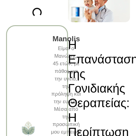
Manolis
Η
Είμαι ο
Επανάστασ
Μανώλης,
45 ετών, με
της
πάθος για
την υγεία,
Γονιδιακής
την
πρόληψη και
Θεραπείας:
την ευεξία.
Μέσα από
Η
την
προσωπική
Περίπτωση
μου εμπειρία