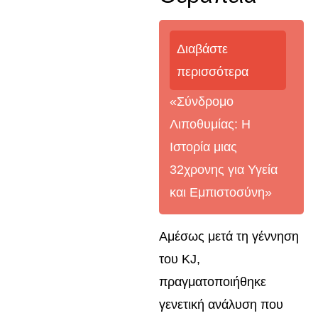
Διαβάστε
περισσότερα
«Σύνδρομο
Λιποθυμίας: Η
Ιστορία μιας
32χρονης για Υγεία
και Εμπιστοσύνη»
Αμέσως μετά τη γέννηση
του KJ,
πραγματοποιήθηκε
γενετική ανάλυση που