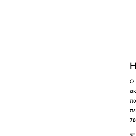
Η
Ο 
ει
πα
πε
7