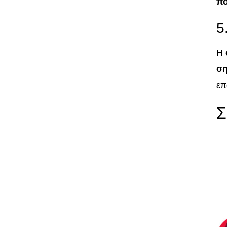
πο
5
Η 
ση
επ
Σ