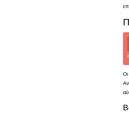
επ
Π
Οι
Αν
αύ
Β