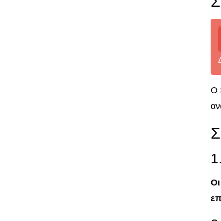
Σ
Ο 
αν
Σ
1
Οι
επ