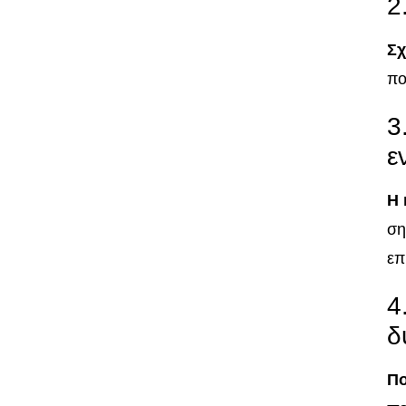
2
Σχ
πο
3
ε
Η 
ση
επ
4
δ
Πο