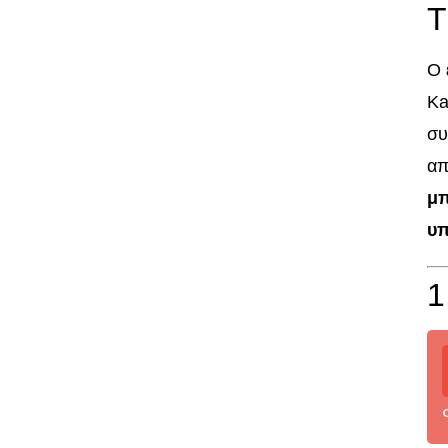
Τ
Ο 
Ka
συ
απ
μπ
υπ
1