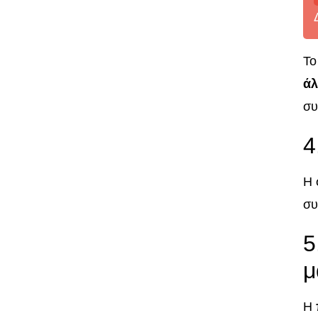
Το
άλ
συ
4
Η 
συ
5
μ
Η