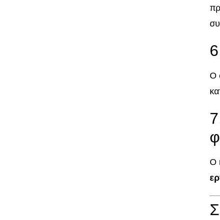
πρ
συ
6
Ο 
κα
7
φ
Ο 
ερ
Σ