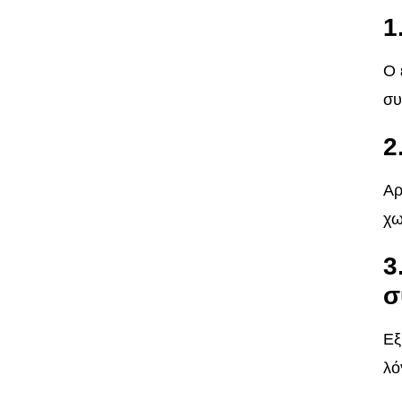
1
Ο 
συ
2
Αρ
χω
3
σ
Εξ
λό