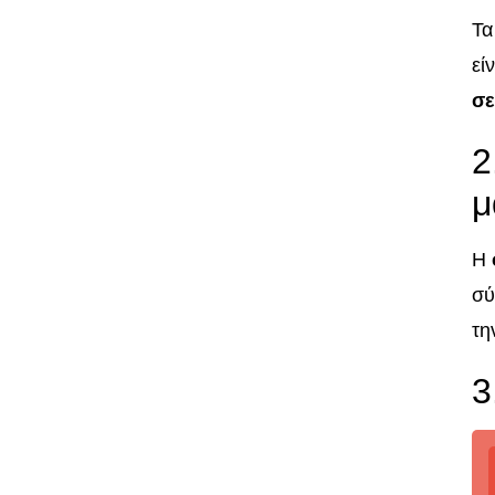
Τα
εί
σε
2
μ
Η
σύ
τη
3