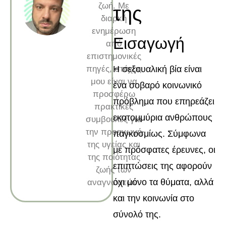
ζωή. Με
της
διαρκή
ενημέρωση
Εισαγωγή
από
επιστημονικές
πηγές, στόχος
Η σεξουαλική βία είναι
μου είναι να
ένα σοβαρό κοινωνικό
προσφέρω
πρόβλημα που επηρεάζει
πρακτικές
εκατομμύρια ανθρώπους
συμβουλές για
την προαγωγή
παγκοσμίως. Σύμφωνα
της υγείας και
με πρόσφατες έρευνες, οι
της ποιότητας
επιπτώσεις της αφορούν
ζωής των
όχι μόνο τα θύματα, αλλά
αναγνωστών.
και την κοινωνία στο
σύνολό της.