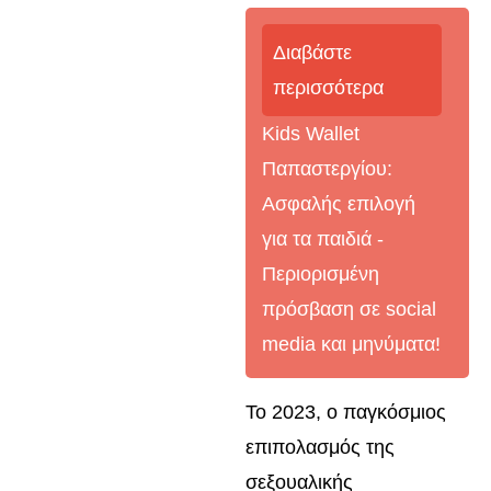
Διαβάστε
περισσότερα
Kids Wallet
Παπαστεργίου:
Ασφαλής επιλογή
για τα παιδιά -
Περιορισμένη
πρόσβαση σε social
media και μηνύματα!
Το 2023, ο παγκόσμιος
επιπολασμός της
σεξουαλικής