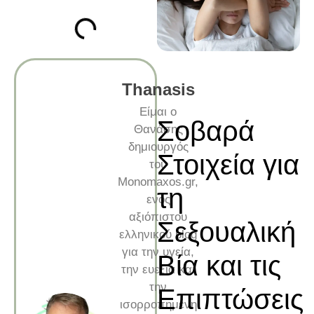
Thanasis
Είμαι ο
Σοβαρά
Θανάσης
δημιουργός
Στοιχεία για
του
Monomaxos.gr,
τη
ενός
αξιόπιστου
Σεξουαλική
ελληνικού blog
για την υγεία,
Βία και τις
την ευεξία και
την
Επιπτώσεις
ισορροπημένη