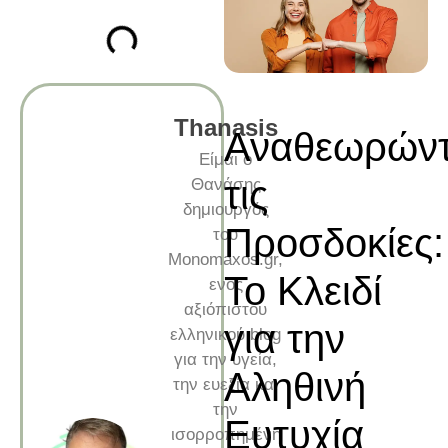
Thanasis
Αναθεωρών
Είμαι ο
τις
Θανάσης
δημιουργός
Προσδοκίες:
του
Monomaxos.gr,
Το Κλειδί
ενός
αξιόπιστου
για την
ελληνικού blog
για την υγεία,
Αληθινή
την ευεξία και
την
Ευτυχία
ισορροπημένη