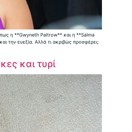
ως η **Gwyneth Paltrow** και η **Salma
αι την ευεξία. Αλλά τι ακριβώς προσφέρει;
κες και τυρί