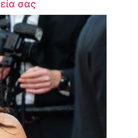
εία σας