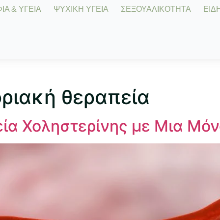
Α & ΥΓΕΙΑ
ΨΥΧΙΚΗ ΥΓΕΙΑ
ΣΕΞΟΥΑΛΙΚΟΤΗΤΑ
ΕΙΔΗ
ριακή θεραπεία
ία Χοληστερίνης με Μια Μό