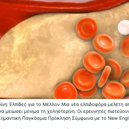
ίνη: Ελπίδες για το Μέλλον Μια νέα ελπιδοφόρα μελέτη 
α μειώσει μόνιμα τη χοληστερίνη. Οι ερευνητές πιστεύουν
Σημαντική Παγκόσμια Πρόκληση Σύμφωνα με το New Engla