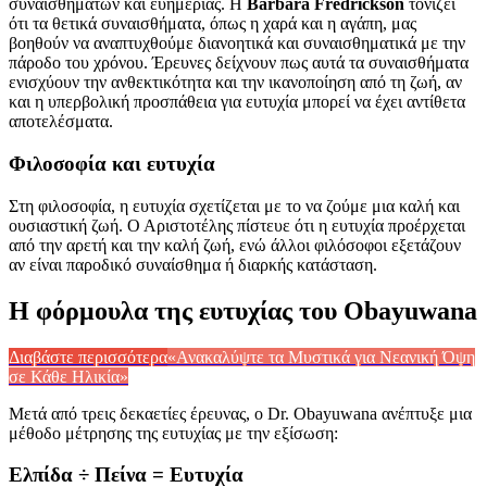
συναισθημάτων και ευημερίας. Η
Barbara Fredrickson
τονίζει
ότι τα θετικά συναισθήματα, όπως η χαρά και η αγάπη, μας
βοηθούν να αναπτυχθούμε διανοητικά και συναισθηματικά με την
πάροδο του χρόνου. Έρευνες δείχνουν πως αυτά τα συναισθήματα
ενισχύουν την ανθεκτικότητα και την ικανοποίηση από τη ζωή, αν
και η υπερβολική προσπάθεια για ευτυχία μπορεί να έχει αντίθετα
αποτελέσματα.
Φιλοσοφία και ευτυχία
Στη φιλοσοφία, η ευτυχία σχετίζεται με το να ζούμε μια καλή και
ουσιαστική ζωή. Ο Αριστοτέλης πίστευε ότι η ευτυχία προέρχεται
από την αρετή και την καλή ζωή, ενώ άλλοι φιλόσοφοι εξετάζουν
αν είναι παροδικό συναίσθημα ή διαρκής κατάσταση.
Η φόρμουλα της ευτυχίας του Obayuwana
Διαβάστε περισσότερα
«Ανακαλύψτε τα Μυστικά για Νεανική Όψη
σε Κάθε Ηλικία»
Μετά από τρεις δεκαετίες έρευνας, ο Dr. Obayuwana ανέπτυξε μια
μέθοδο μέτρησης της ευτυχίας με την εξίσωση:
Ελπίδα ÷ Πείνα = Ευτυχία