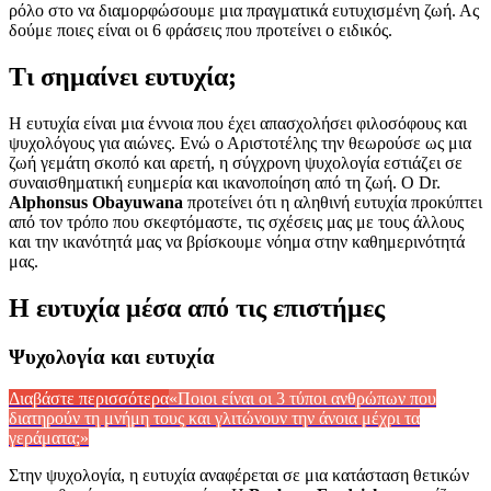
ρόλο στο να διαμορφώσουμε μια πραγματικά ευτυχισμένη ζωή. Ας
δούμε ποιες είναι οι 6 φράσεις που προτείνει ο ειδικός.
Τι σημαίνει ευτυχία;
Η ευτυχία είναι μια έννοια που έχει απασχολήσει φιλοσόφους και
ψυχολόγους για αιώνες. Ενώ ο Αριστοτέλης την θεωρούσε ως μια
ζωή γεμάτη σκοπό και αρετή, η σύγχρονη ψυχολογία εστιάζει σε
συναισθηματική ευημερία και ικανοποίηση από τη ζωή. Ο Dr.
Alphonsus Obayuwana
προτείνει ότι η αληθινή ευτυχία προκύπτει
από τον τρόπο που σκεφτόμαστε, τις σχέσεις μας με τους άλλους
και την ικανότητά μας να βρίσκουμε νόημα στην καθημερινότητά
μας.
Η ευτυχία μέσα από τις επιστήμες
Ψυχολογία και ευτυχία
Διαβάστε περισσότερα
«Ποιοι είναι οι 3 τύποι ανθρώπων που
διατηρούν τη μνήμη τους και γλιτώνουν την άνοια μέχρι τα
γεράματα;»
Στην ψυχολογία, η ευτυχία αναφέρεται σε μια κατάσταση θετικών