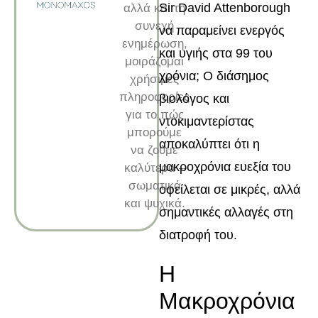
Sir David Attenborough
αλλά και τη
συνεχή
να παραμείνει ενεργός
ενημέρωση,
και υγιής στα 99 του
μοιράζομαι
χρόνια; Ο διάσημος
χρήσιμες
πληροφορίες
βιολόγος και
για το πώς
ντοκιμαντερίστας
μπορούμε
αποκαλύπτει ότι η
να ζούμε
μακροχρόνια ευεξία του
καλύτερα –
σωματικά
οφείλεται σε μικρές, αλλά
και ψυχικά.
σημαντικές αλλαγές στη
διατροφή του.
Η
Μακροχρόνια