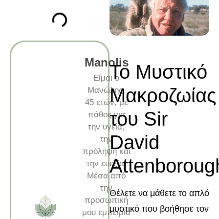
Manolis
Το Μυστικό
Είμαι ο
Μακροζωίας
Μανώλης,
45 ετών, με
του Sir
πάθος για
την υγεία,
David
την
πρόληψη και
Attenboroug
την ευεξία.
Μέσα από
την
Θέλετε να μάθετε το απλό
προσωπική
μυστικό που βοήθησε τον
μου εμπειρία