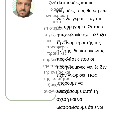
παππούδες και τις
ζωή. Με
διαρκή
γιαγιάδες τους θα έπρεπε
ενημέρωση
να είναι γεμάτος αγάπη
από
και παρηγοριά. Ωστόσο,
επιστημονικές
πηγές, στόχος
η τεχνολογία έχει αλλάξει
μου είναι να
τη δυναμική αυτής της
προσφέρω
σχέσης, δημιουργώντας
πρακτικές
προκλήσεις που οι
συμβουλές για
την προαγωγή
προηγούμενες γενιές δεν
της υγείας και
είχαν γνωρίσει. Πώς
της ποιότητας
μπορούμε να
ζωής των
αναγνωστών.
ενισχύσουμε αυτή τη
σχέση και να
διασφαλίσουμε ότι είναι