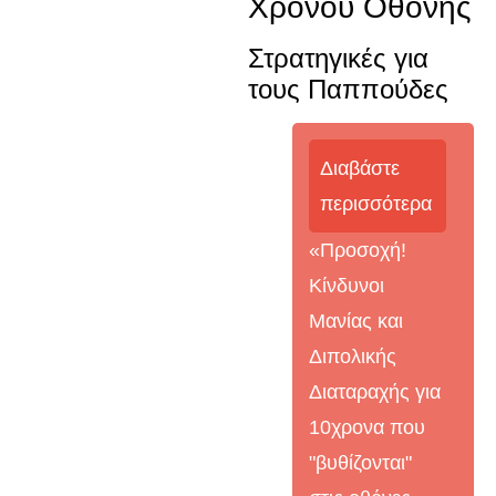
Χρόνου Οθόνης
Στρατηγικές για
τους Παππούδες
Διαβάστε
περισσότερα
«Προσοχή!
Κίνδυνοι
Μανίας και
Διπολικής
Διαταραχής για
10χρονα που
"βυθίζονται"