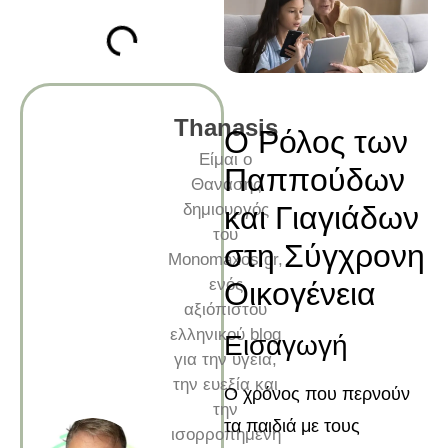
Thanasis
Ο Ρόλος των
Είμαι ο
Παππούδων
Θανάσης
δημιουργός
και Γιαγιάδων
του
στη Σύγχρονη
Monomaxos.gr,
ενός
Οικογένεια
αξιόπιστου
ελληνικού blog
Εισαγωγή
για την υγεία,
την ευεξία και
Ο χρόνος που περνούν
την
τα παιδιά με τους
ισορροπημένη