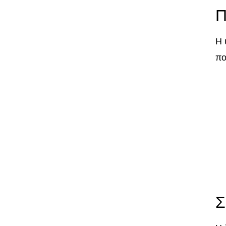
Π
Η 
πο
Σ