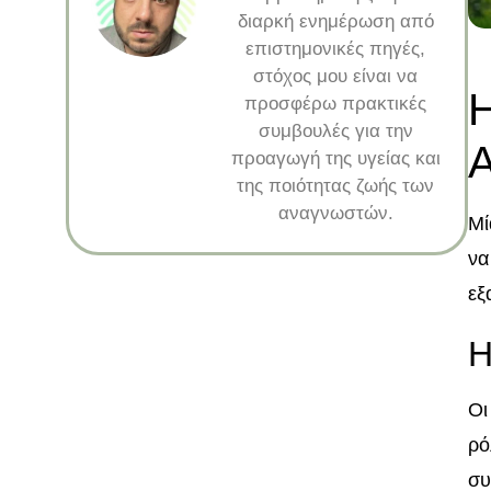
διαρκή ενημέρωση από
επιστημονικές πηγές,
στόχος μου είναι να
Η
προσφέρω πρακτικές
συμβουλές για την
Α
προαγωγή της υγείας και
της ποιότητας ζωής των
αναγνωστών.
Μί
να
εξ
Η
Οι
ρό
συ