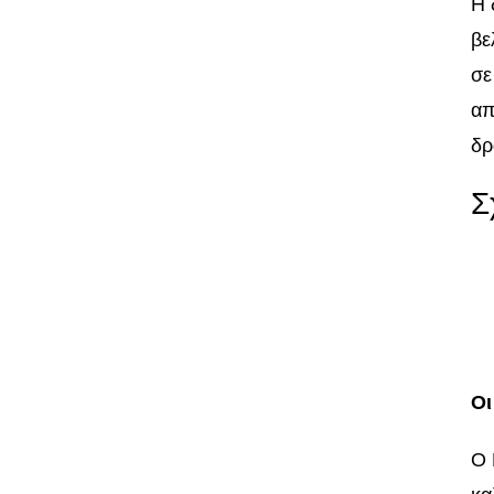
Η 
βε
σε
απ
δρ
Σ
Οι
Ο 