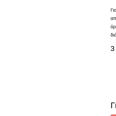
Γι
απ
όρ
δι
3
Γ