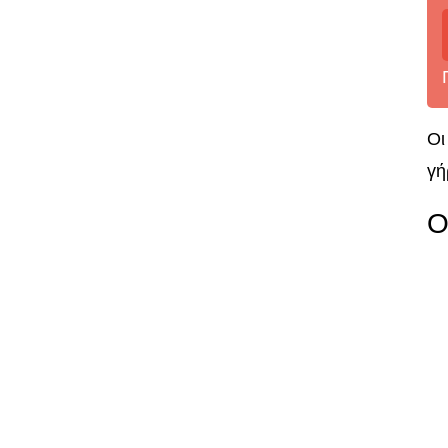
Οι
γή
Ο