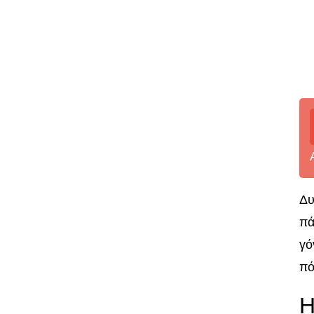
Δυ
πά
γό
πό
Η